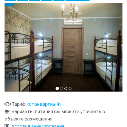
Предыдущий
Cле
{clt_left} 6 Количество
Тариф
«стандартный»
Варианты питания вы можете уточнить в
объекте размещения
Условия аннулирования