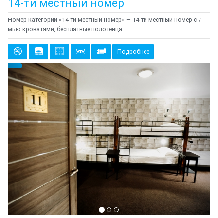
14-ти местный номер
Номер категории «14-ти местный номер» — 14-ти местный номер с 7-
мью кроватями, бесплатные полотенца
Подробнее
Предыдущий
Cле
{clt_left} 13 Количество