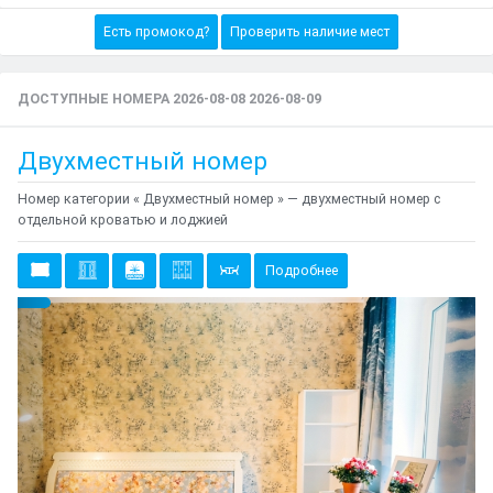
Есть промокод?
Проверить наличие мест
ДОСТУПНЫЕ НОМЕРА 2026-08-08 2026-08-09
Двухместный номер
Номер категории « Двухместный номер » — двухместный номер с
отдельной кроватью и лоджией
Подробнее
Предыдущий
Cле
{clt_left} 2 Количество