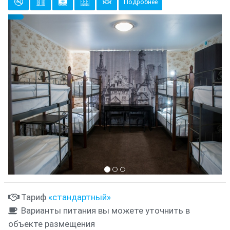
Подробнее
Предыдущий
Cле
{clt_left} 6 Количество
Тариф
«стандартный»
Варианты питания вы можете уточнить в
объекте размещения